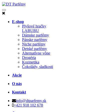
E-shop
Plyšové hračky
LABUBU
Dámske parfémy
Pánske parfémy
Niche parfémy
Detské parfémy
Alternatívne vône
Drogéria
Kozmetika
Čokolády, sladkosti
Akcie
O nás
Kontakt
info@dtparfemy.sk
+421 918 102 678