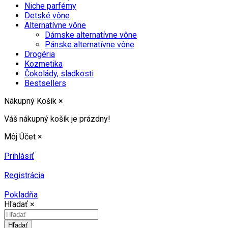
Niche parfémy
Detské vône
Alternatívne vône
Dámske alternatívne vône
Pánske alternatívne vône
Drogéria
Kozmetika
Čokolády, sladkosti
Bestsellers
Nákupný Košík
×
Váš nákupný košík je prázdny!
Môj Účet
×
Prihlásiť
Registrácia
Pokladňa
Hľadať
×
Hľadať