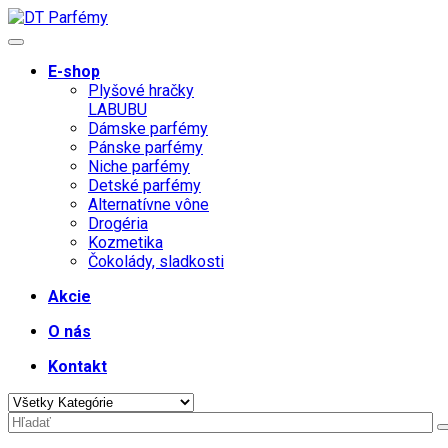
E-shop
Plyšové hračky
LABUBU
Dámske parfémy
Pánske parfémy
Niche parfémy
Detské parfémy
Alternatívne vône
Drogéria
Kozmetika
Čokolády, sladkosti
Akcie
O nás
Kontakt