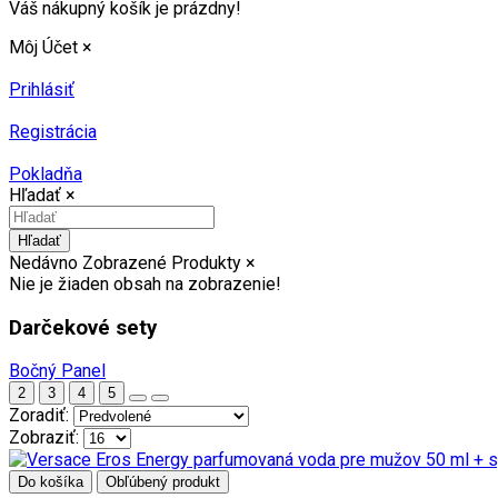
Váš nákupný košík je prázdny!
Môj Účet
×
Prihlásiť
Registrácia
Pokladňa
Hľadať
×
Hľadať
Nedávno Zobrazené Produkty
×
Nie je žiaden obsah na zobrazenie!
Darčekové sety
Bočný Panel
2
3
4
5
Zoradiť:
Zobraziť:
Do košíka
Obľúbený produkt