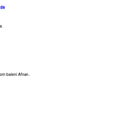
ada
..
 balení Afnan...