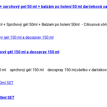
 sprchový gel 50 ml + balzám po holení 50 ml darčeková s
+ Sprchový gél 50ml + Balzam po holení 50ml - Citrusová vôňa
vý gél 150 ml a deospray 150 ml
ml sprchový gél 150 ml deospray 150 ml,všetko v darčekovom
50ml SET