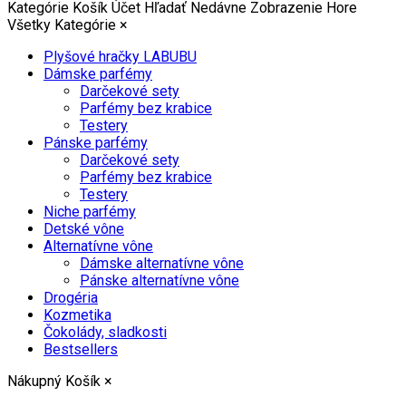
Kategórie
Košík
Účet
Hľadať
Nedávne Zobrazenie
Hore
Všetky Kategórie
×
Plyšové hračky LABUBU
Dámske parfémy
Darčekové sety
Parfémy bez krabice
Testery
Pánske parfémy
Darčekové sety
Parfémy bez krabice
Testery
Niche parfémy
Detské vône
Alternatívne vône
Dámske alternatívne vône
Pánske alternatívne vône
Drogéria
Kozmetika
Čokolády, sladkosti
Bestsellers
Nákupný Košík
×