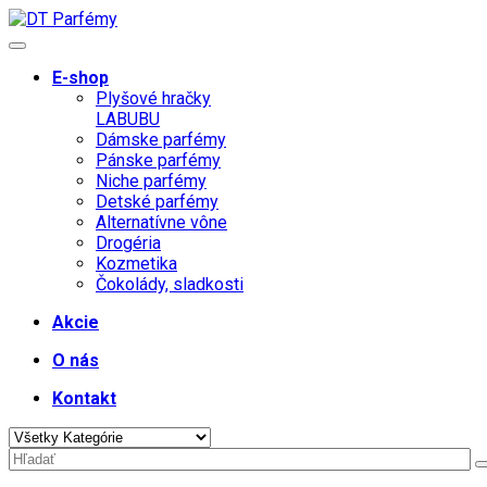
E-shop
Plyšové hračky
LABUBU
Dámske parfémy
Pánske parfémy
Niche parfémy
Detské parfémy
Alternatívne vône
Drogéria
Kozmetika
Čokolády, sladkosti
Akcie
O nás
Kontakt