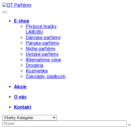
E-shop
Plyšové hračky
LABUBU
Dámske parfémy
Pánske parfémy
Niche parfémy
Detské parfémy
Alternatívne vône
Drogéria
Kozmetika
Čokolády, sladkosti
Akcie
O nás
Kontakt