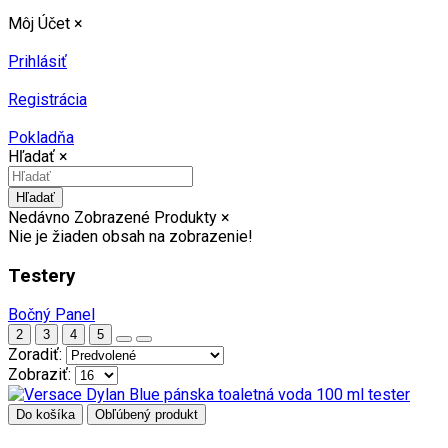
Môj Účet
×
Prihlásiť
Registrácia
Pokladňa
Hľadať
×
Hľadať
Nedávno Zobrazené Produkty
×
Nie je žiaden obsah na zobrazenie!
Testery
Bočný Panel
2
3
4
5
Zoradiť:
Zobraziť:
Do košíka
Obľúbený produkt