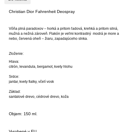
Christian Dior Fahrenheit Deospray
Vôňa plná paradoxov – horká a pritom ľadová, krehká a pritom silná,
mužná a nežná zároveň. Flakón je veľmi kontrastný modrá je more a
nebo, červená oheň – žiaru, zapadajúceho slnka.
Zloženie:
Hlava:
citrón, levandula, bergamot, kvety hlohu
Srdce:
jantar, kvety fialky, včelí vosk
Základ:
santalové drevo, cédrové drevo, koža
Objem: 150 ml.
Vyrobené v EU.