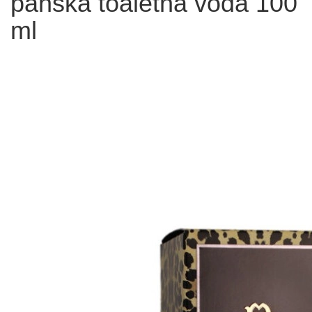
pánska toaletná voda 100
ml