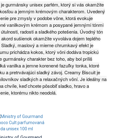
 je gurmánsky unisex parfém, ktorý si vás okamžite
ladkosťou a jemným krémovým charakterom. Uvedený
šenie pre zmysly v podobe vône, ktorá evokuje
lené vanilkovým krémom a posypané jemnými tónmi
útulnosti, radosti a sladkého potešenia. Úvodný tón
ný akord sušienok okamžite vyvoláva dojem teplého
y. Sladký, maslový a mierne chrumkavý efekt je
arfumu prichádza kokos, ktorý vôni dodáva tropickú
 gurmánsky charakter bez toho, aby bol príliš
adká vanilka a jemne korenené fazuľky tonka, ktoré
u a pretrvávajúci sladký závoj. Creamy Biscuit je
ilovníkov sladkých a relaxačných vôní. Je ideálny na
na chvíle, keď chcete pôsobiť sladko, hravo a
enie, ktorému nikto neodolá.
inistry of Gourmand