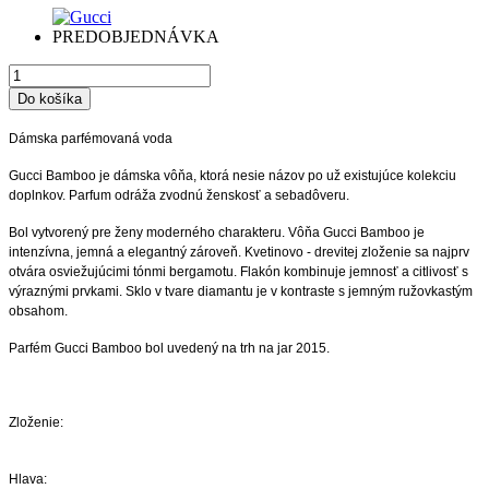
PREDOBJEDNÁVKA
Dámska parfémovaná voda
Gucci Bamboo je dámska vôňa, ktorá nesie názov po už existujúce kolekciu
doplnkov. Parfum odráža zvodnú ženskosť a sebadôveru.
Bol vytvorený pre ženy moderného charakteru. Vôňa Gucci Bamboo je
intenzívna, jemná a elegantný zároveň. Kvetinovo - drevitej zloženie sa najprv
otvára osviežujúcimi tónmi bergamotu. Flakón kombinuje jemnosť a citlivosť s
výraznými prvkami. Sklo v tvare diamantu je v kontraste s jemným ružovkastým
obsahom.
Parfém Gucci Bamboo bol uvedený na trh na jar 2015.
Zloženie:
Hlava: