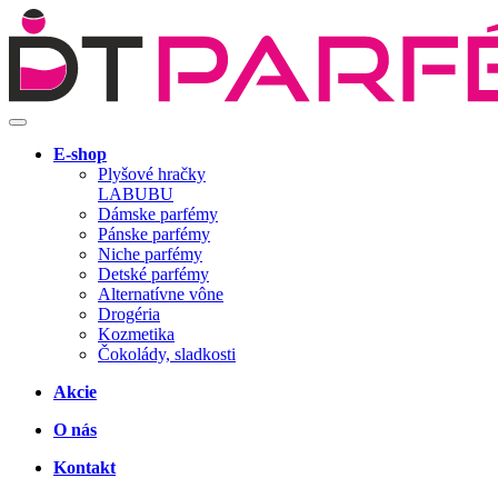
E-shop
Plyšové hračky
LABUBU
Dámske parfémy
Pánske parfémy
Niche parfémy
Detské parfémy
Alternatívne vône
Drogéria
Kozmetika
Čokolády, sladkosti
Akcie
O nás
Kontakt