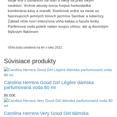
svoje sny s úsmevom na tvári a nikdy sa pred nikým
neskloní. Vrchné akordy tvoria hrejivá horkosladká
kombinácia kávy a mandlí. Kvetinové srdce sa nesie vo
fascinujúcich jemných tónoch jazmínu Sambac a tuberózy.
Základ vône tvorí intenzívna vôňa kakaa a fazuľa tonky.
Parfémová voda poteší nielen svojou vôňou, ale aj ikonickým
štýlovým flakónom
Vôňa bola uvedená na trh v roku 2022.
Súvisiace produkty
Carolina Herrera Good Girl Légére dámska
parfumovaná voda 80 ml
86.00€
Carolina Herrera Very Good Girl dámska