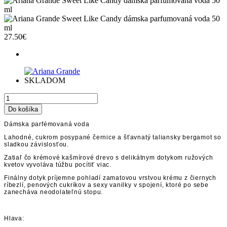
27.50€
SKLADOM
Dámska parfémovaná voda
Lahodné, cukrom posypané černice a šťavnatý taliansky bergamot so
sladkou závislosťou.
Zatiaľ čo krémové kašmírové drevo s delikátnym dotykom ružových
kvetov vyvoláva túžbu pocítiť viac.
Finálny dotyk príjemne pohladí zamatovou vrstvou krému z čiernych
ríbezlí, penových cukríkov a sexy vanilky v spojení, ktoré po sebe
zanecháva neodolateľnú stopu.
Hlava: