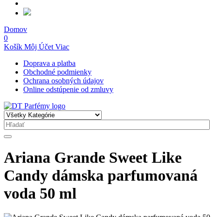
Domov
0
Košík
Môj Účet
Viac
Doprava a platba
Obchodné podmienky
Ochrana osobných údajov
Online odstúpenie od zmluvy
Ariana Grande Sweet Like
Candy dámska parfumovaná
voda 50 ml