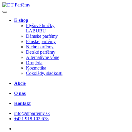
E-shop
Plyšové hračky
LABUBU
Dámske parfémy
Pánske parfémy
Niche parfémy
Detské parfémy
Alternatívne vône
Drogéria
Kozmetika
Čokolády, sladkosti
Akcie
O nás
Kontakt
info@dtparfemy.sk
+421 918 102 678