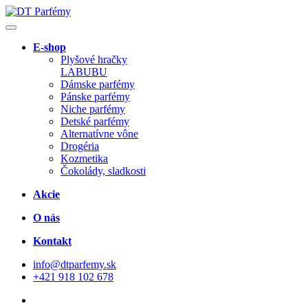
E-shop
Plyšové hračky
LABUBU
Dámske parfémy
Pánske parfémy
Niche parfémy
Detské parfémy
Alternatívne vône
Drogéria
Kozmetika
Čokolády, sladkosti
Akcie
O nás
Kontakt
info@dtparfemy.sk
+421 918 102 678