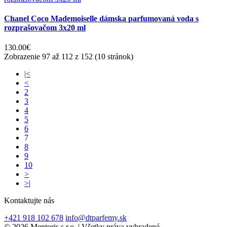
Chanel Coco Mademoiselle dámska parfumovaná voda s
rozprašovačom 3x20 ml
130.00€
Zobrazenie 97 až 112 z 152 (10 stránok)
|<
<
2
3
4
5
6
7
8
9
10
>
>|
Kontaktujte nás
+421 918 102 678
info@dtparfemy.sk
© 2026 Mentoris s.r.o. | Všetky práva vyhradené.