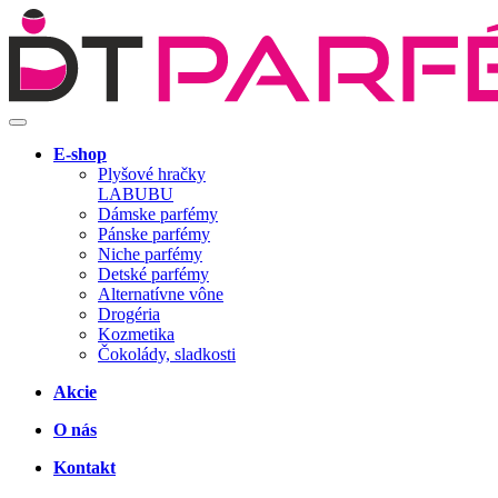
E-shop
Plyšové hračky
LABUBU
Dámske parfémy
Pánske parfémy
Niche parfémy
Detské parfémy
Alternatívne vône
Drogéria
Kozmetika
Čokolády, sladkosti
Akcie
O nás
Kontakt