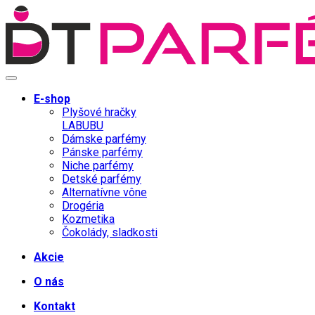
E-shop
Plyšové hračky
LABUBU
Dámske parfémy
Pánske parfémy
Niche parfémy
Detské parfémy
Alternatívne vône
Drogéria
Kozmetika
Čokolády, sladkosti
Akcie
O nás
Kontakt