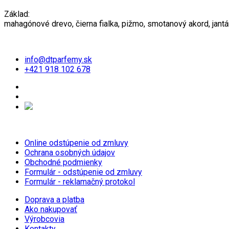
Základ:
mahagónové drevo, čierna fialka, pižmo, smotanový akord, jantá
info@dtparfemy.sk
+421 918 102 678
Online odstúpenie od zmluvy
Ochrana osobných údajov
Obchodné podmienky
Formulár - odstúpenie od zmluvy
Formulár - reklamačný protokol
Doprava a platba
Ako nakupovať
Výrobcovia
Kontakty