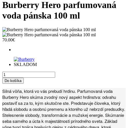
Burberry Hero parfumovaná
voda pánska 100 ml
70.00€
SKLADOM
Silná vôňa, ktorá vo vás prebudí hrdinu. Parfumovaná voda
Burberry Hero skúma zvodný nový aspekt hrdinstva: odvahu
postaviť sa za to, kým skutočne ste. Predstavuje človeka, ktorý
hľadá slobodu a osobnú premenu a ktorého už nebrzdí predsudky.
Stelesnenie slobody, transformácie a mužskej energie. Skúmanie
seba samého a úcta k majestátnosti prírodného sveta. Základ
vône tvorí trojica hrejivých olejov z cédrového dreva, ktoré