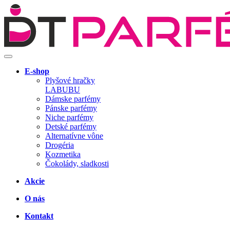
E-shop
Plyšové hračky
LABUBU
Dámske parfémy
Pánske parfémy
Niche parfémy
Detské parfémy
Alternatívne vône
Drogéria
Kozmetika
Čokolády, sladkosti
Akcie
O nás
Kontakt