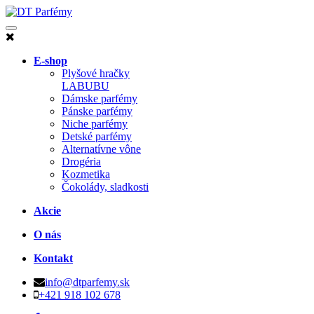
E-shop
Plyšové hračky
LABUBU
Dámske parfémy
Pánske parfémy
Niche parfémy
Detské parfémy
Alternatívne vône
Drogéria
Kozmetika
Čokolády, sladkosti
Akcie
O nás
Kontakt
info@dtparfemy.sk
+421 918 102 678