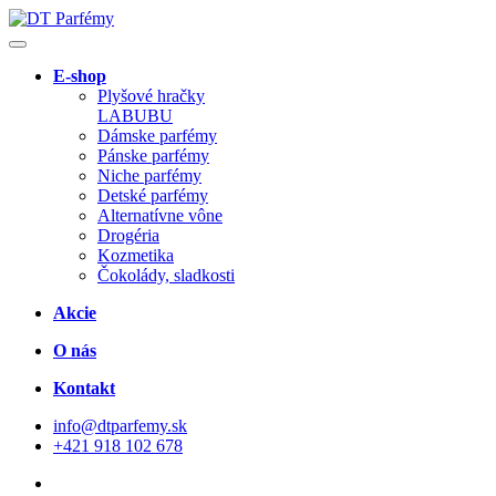
E-shop
Plyšové hračky
LABUBU
Dámske parfémy
Pánske parfémy
Niche parfémy
Detské parfémy
Alternatívne vône
Drogéria
Kozmetika
Čokolády, sladkosti
Akcie
O nás
Kontakt
info@dtparfemy.sk
+421 918 102 678