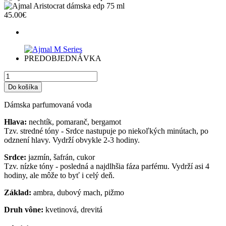
45.00€
PREDOBJEDNÁVKA
Dámska parfumovaná voda
Hlava:
nechtík, pomaranč, bergamot
Tzv. stredné tóny - Srdce nastupuje po niekoľkých minútach, po
odznení hlavy. Vydrží obvykle 2-3 hodiny.
Srdce:
jazmín, šafrán, cukor
Tzv. nízke tóny - posledná a najdlhšia fáza parfému. Vydrží asi 4
hodiny, ale môže to byť i celý deň.
Základ:
ambra, dubový mach, pižmo
Druh vône:
kvetinová, drevitá